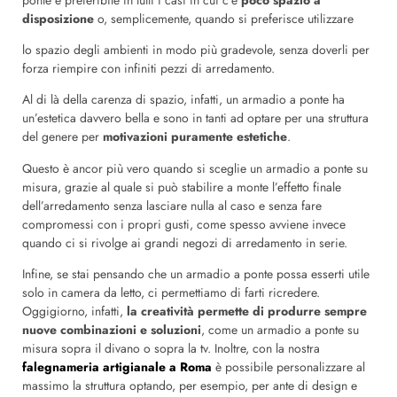
disposizione
o, semplicemente, quando si preferisce utilizzare
lo spazio degli ambienti in modo più gradevole, senza doverli per
forza riempire con infiniti pezzi di arredamento.
Al di là della carenza di spazio, infatti, un armadio a ponte ha
un’estetica davvero bella e sono in tanti ad optare per una struttura
del genere per
motivazioni puramente estetiche
.
Questo è ancor più vero quando si sceglie un armadio a ponte su
misura, grazie al quale si può stabilire a monte l’effetto finale
dell’arredamento senza lasciare nulla al caso e senza fare
compromessi con i propri gusti, come spesso avviene invece
quando ci si rivolge ai grandi negozi di arredamento in serie.
Infine, se stai pensando che un armadio a ponte possa esserti utile
solo in camera da letto, ci permettiamo di farti ricredere.
Oggigiorno, infatti,
la creatività permette di produrre sempre
nuove combinazioni e soluzioni
, come un armadio a ponte su
misura sopra il divano o sopra la tv. Inoltre, con la nostra
falegnameria artigianale a Roma
è possibile personalizzare al
massimo la struttura optando, per esempio, per ante di design e