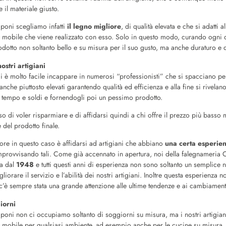
 il materiale giusto.
poni scegliamo infatti
il legno migliore
, di qualità elevata e che si adatti 
el mobile che viene realizzato con esso. Solo in questo modo, curando ogni de
odotto non soltanto bello e su misura per il suo gusto, ma anche duraturo e d
ostri artigiani
 è molto facile incappare in numerosi “professionisti” che si spacciano per 
anche piuttosto elevati garantendo qualità ed efficienza e alla fine si rivelano
e tempo e soldi e fornendogli poi un pessimo prodotto.
 di voler risparmiare e di affidarsi quindi a chi offre il prezzo più basso 
 del prodotto finale.
ore in questo caso è affidarsi ad artigiani che abbiano
una certa esperie
mprovvisando tali. Come già accennato in apertura, noi della falegnameria
ra dal
1948
e tutti questi anni di esperienza non sono soltanto un semplic
liorare il servizio e l’abilità dei nostri artigiani. Inoltre questa esperienza 
c’è sempre stata una grande attenzione alle ultime tendenze e ai cambiament
iorni
poni non ci occupiamo soltanto di soggiorni su misura, ma i nostri artigian
di mobile per qualsiasi ambiente, ad esempio anche per le cucine su misura. I