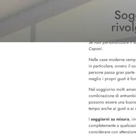
Sogg
rivo
Se vuoi personalizzare il 
Caponi.
Nelle case moderne sempre 
in particolare, ovvero il s
persone passa gran parte d
meglio i propri gusti è fo
Nel soggiorno molti amano 
combinazione di entrambi e
possono essere una buona s
tempo anche ai gusti e ai 
I
soggiorni su misura
, i
completamente a qualsiasi 
considerare con attenzione