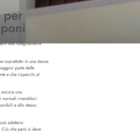
i per
aponi
gerti alla falegnameria
e soprattutto in una stanza
 maggior parte delle
nte e che rispecchi al
o ancora una
 normali rivenditori
onibili e allo stesso
può adattarsi
e. Ciò che però si deve