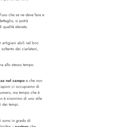
all’uso che se ne deve fare e
ttaglio, si potrà
i qualità elevata.
artigiani abili nel loro
 soltanto dei ciarlatani,
ma allo stesso tempo
nza nel campo
e che non
 Caponi ci occupiamo di
e numero, ma tempo che è
non è sinonimo di uno stile
i dei tempi.
i sono in grado di
noltre, i
partner
che