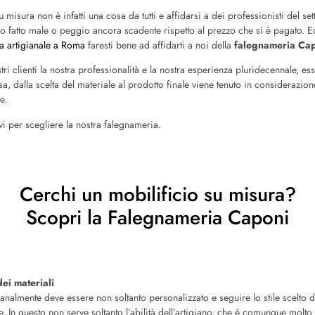
misura non è infatti una cosa da tutti e affidarsi a dei professionisti del s
ro fatto male o peggio ancora scadente rispetto al prezzo che si è pagato. E
a artigianale a Roma
faresti bene ad affidarti a noi della
falegnameria Cap
nostri clienti la nostra professionalità e la nostra esperienza pluridecennale, e
 dalla scelta del materiale al prodotto finale viene tenuto in considerazion
e.
vi per scegliere la nostra falegnameria.
Cerchi un mobilificio su misura?
Scopri la Falegnameria Caponi
dei materiali
ianalmente deve essere non soltanto personalizzato e seguire lo stile scelto d
e. In questo non serve soltanto l’abilità dell’artigiano, che è comunque molt