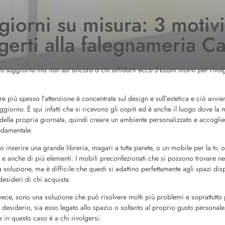
iorni su misura: 3 motiv
lgerti alla falegnameria C
tuo soggiorno ma non sai ancora a chi affidarti ecco 3 buoni motivi per rivol
più spesso l’attenzione è concentrata sul design e sull’estetica e ciò avvien
oggiorno. È qui infatti che si ricevono gli ospiti ed è anche il luogo dove la
ella propria giornata, quindi creare un ambiente personalizzato e accoglie
ndamentale.
inserire una grande libreria, magari a tutta parete, o un mobile per la tv, 
 anche di più elementi. I mobili preconfezionati che si possono trovare nei
oluzione, ma è difficile che questi si adattino perfettamente agli spazi disp
desideri di chi acquista.
nvece, sono una soluzione che può risolvere molti più problemi e soprattutto 
desiderio, sia esso legato allo spazio o soltanto al proprio gusto personal
 in questo caso è a chi rivolgersi.