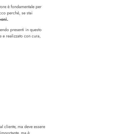
ettore è fondamentale per
cco perché, se stai
oni.
ssendo presenti in questo
e e realizzato con cura,
al cliente, ma deve essere
o importante, ma è