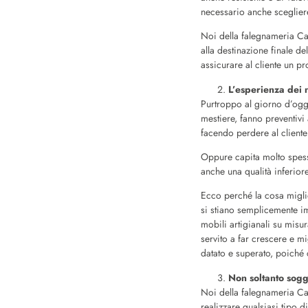
necessario anche scegliere
Noi della falegnameria Ca
alla destinazione finale d
assicurare al cliente un pr
L’esperienza dei n
Purtroppo al giorno d’oggi
mestiere, fanno preventivi 
facendo perdere al client
Oppure capita molto spesso
anche una qualità inferiore
Ecco perché la cosa migli
si stiano semplicemente i
mobili artigianali su misu
servito a far crescere e mig
datato e superato, poiché 
Non soltanto sogg
Noi della falegnameria Ca
realizzare qualsiasi tipo 