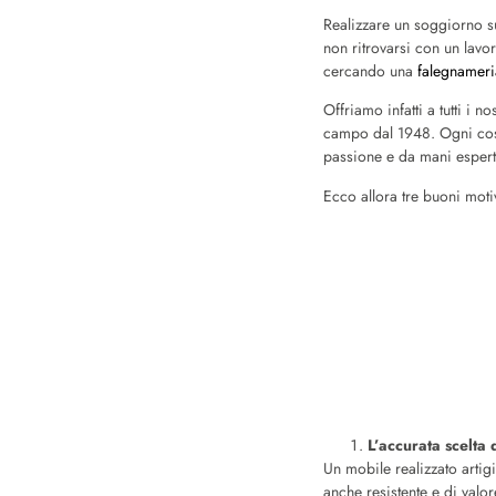
Realizzare un soggiorno su 
non ritrovarsi con un lavo
cercando una
falegnameri
Offriamo infatti a tutti i 
campo dal 1948. Ogni cosa,
passione e da mani espert
Ecco allora tre buoni moti
L’accurata scelta 
Un mobile realizzato artig
anche resistente e di valor